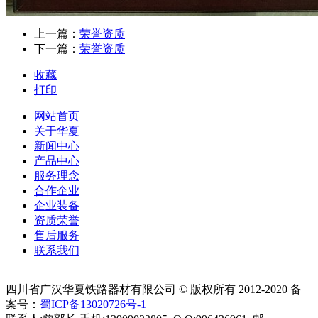
上一篇：
荣誉资质
下一篇：
荣誉资质
收藏
打印
网站首页
关于华夏
新闻中心
产品中心
服务理念
合作企业
企业装备
资质荣誉
售后服务
联系我们
四川省广汉华夏铁路器材有限公司 © 版权所有 2012-2020 备
案号：
蜀ICP备13020726号-1