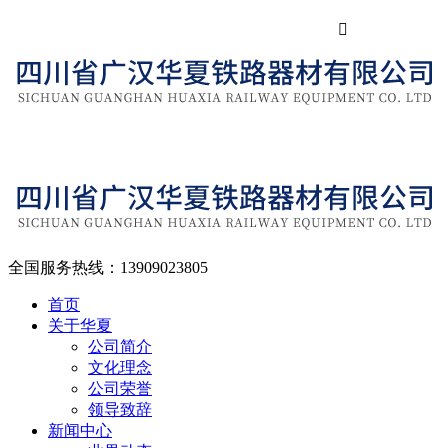

全国服务热线：
13909023805
首页
关于华夏
公司简介
文化理念
公司荣誉
领导致辞
新闻中心