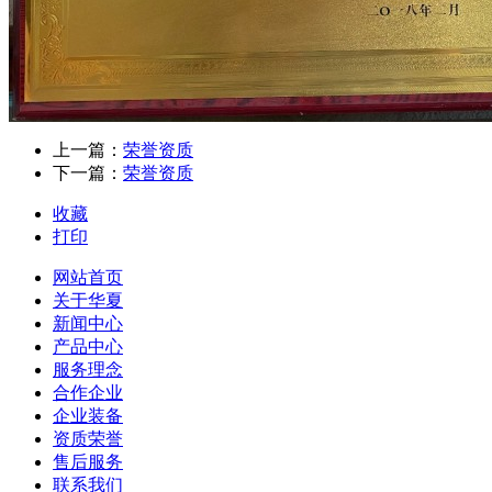
上一篇：
荣誉资质
下一篇：
荣誉资质
收藏
打印
网站首页
关于华夏
新闻中心
产品中心
服务理念
合作企业
企业装备
资质荣誉
售后服务
联系我们