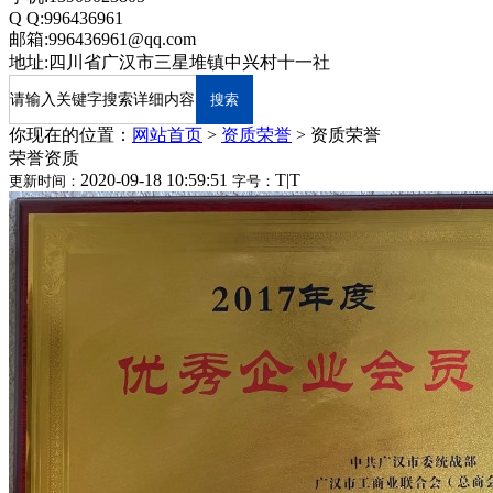
Q Q:996436961
邮箱:996436961@qq.com
地址:四川省广汉市三星堆镇中兴村十一社
你现在的位置：
网站首页
>
资质荣誉
>
资质荣誉
荣誉资质
2020-09-18 10:59:51
T
|
T
更新时间：
字号：