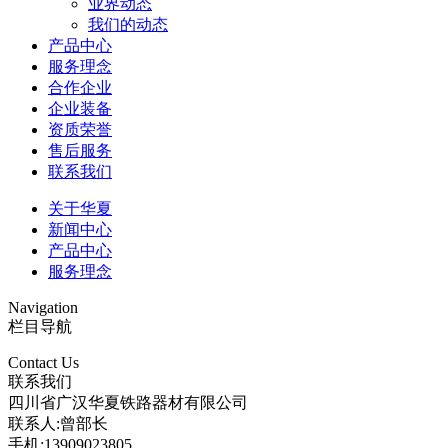
业界动态
我们的动态
产品中心
服务理念
合作企业
企业装备
资质荣誉
售后服务
联系我们
关于华夏
新闻中心
产品中心
服务理念
Navigation
栏目导航
Contact Us
联系我们
四川省广汉华夏铁路器材有限公司
联系人:曾部长
手机:13909023805